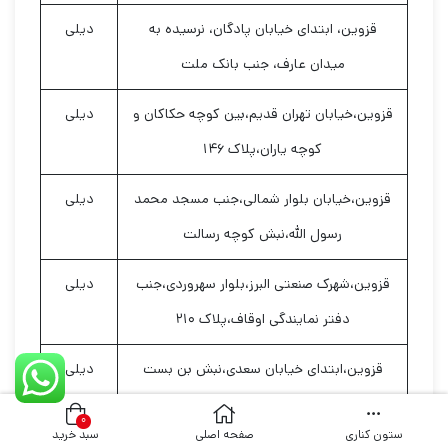
قزوین، ابتدای خیابان پادگان، نرسیده به
دیلی
میدان عارف، جنب بانک ملت
قزوین،خیابان تهران قدیم،بین کوچه حکاکان و
دیلی
کوچه یاران،پلاک ۱۴۶
قزوین،خیابان بلوار شمالی،جنب مسجد محمد
دیلی
رسول الله،نبش کوچه رسالت
قزوین،شهرک صنعتی البرز،بلوار سهروردی،جنب
دیلی
دفتر نمایندگی اوقاف،پلاک ۲۱۰
قزوین،ابتدای خیابان سعدی،نبش بن بست
دیلی
حمام،جنب لبنیات دهکده
۰
ستون کناری
صفحه اصلی
سبد خرید