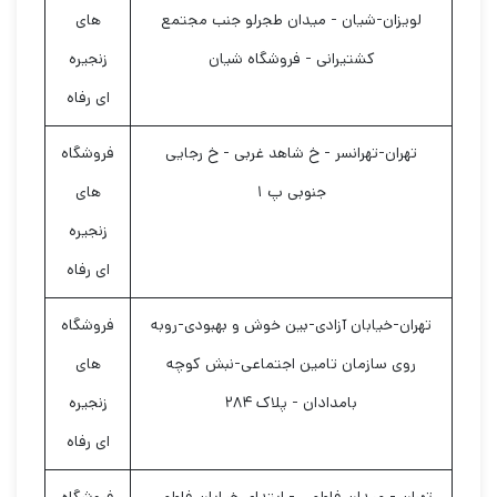
لویزان-شیان - میدان طجرلو جنب مجتمع
های
کشتیرانی - فروشگاه شیان
زنجیره
ای رفاه
تهران-تهرانسر - خ شاهد غربی - خ رجایی
فروشگاه
جنوبی پ ۱
های
زنجیره
ای رفاه
تهران-خیابان آزادی-بین خوش و بهبودی-روبه
فروشگاه
روی سازمان تامین اجتماعی-نبش کوچه
های
بامدادان - پلاک ۲۸۴
زنجیره
ای رفاه