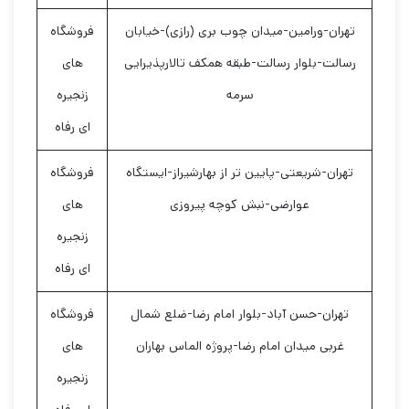
تهران-ورامین-میدان چوب بری (رازی)-خیابان
فروشگاه
رسالت-بلوار رسالت-طبقه همکف تالارپذیرایی
های
سرمه
زنجیره
ای رفاه
تهران-شریعتی-پایین تر از بهارشیراز-ایستگاه
فروشگاه
عوارضی-نبش کوچه پیروزی
های
زنجیره
ای رفاه
تهران-حسن آباد-بلوار امام رضا-ضلع شمال
فروشگاه
غربی میدان امام رضا-پروژه الماس بهاران
های
زنجیره