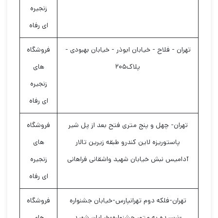
زنجیره
ای رفاه
تهران - فلاح - خیابان ابوذر - خیابان بهبودی -
فروشگاه
پلاک۲۰۵
های
زنجیره
ای رفاه
تهران- چهل و پنج متری فتح بعد از پل شیر
فروشگاه
پاستوریزه لاین کندرو طبقه زیرین تالار
های
آدامیس نبش خیابان شهید واشقانی فراهانی
زنجیره
ای رفاه
تهران-فلکه دوم تهرانپارس-خیابان جشنواره
فروشگاه
-نرسیده به متور جشنواره-خیابان شهید
های