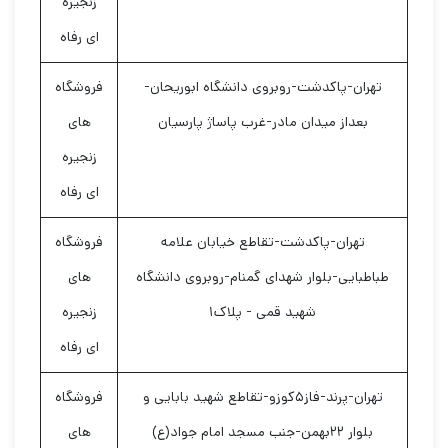
زنجیره
ای رفاه
تهران-پاکدشت-روبروی دانشگاه ابوریحان-
فروشگاه
بعداز میدان مادر-غرب پاساژ پارسیان
های
زنجیره
ای رفاه
تهران-پاکدشت-تقاطع خیابان علامه
فروشگاه
طباطبایی-بلوار شهدای گمنام-روبروی دانشگاه
های
شهید قمی - پلاک۱
زنجیره
ای رفاه
تهران-پرند-فاز۵کوزو-تقاطع شهید بابایی و
فروشگاه
بلوار ۲۲بهمن-جنب مسجد امام جواد(ع)
های