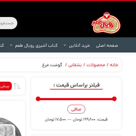
صفحه اصلی
خرید آنلاین
کتاب آشپزی رویال طعم
کت
خانه
محصولات
بشقابی
گوشت مرغ
فیلتر براساس قیمت :
پیش‌
صافی
قيمت:
199,800 تومان
—
17,500 تومان