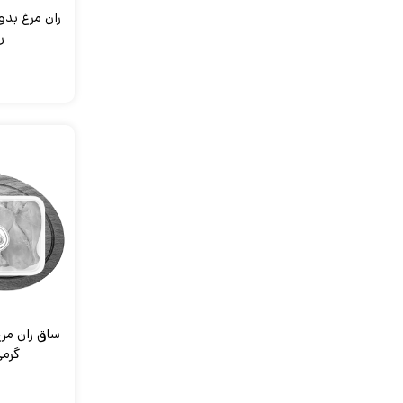
ر
گرمی