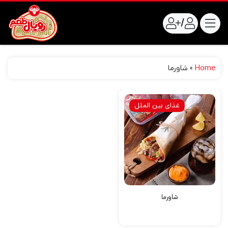
/
Home
»
شاورما
غذای بین الملل
شاورما