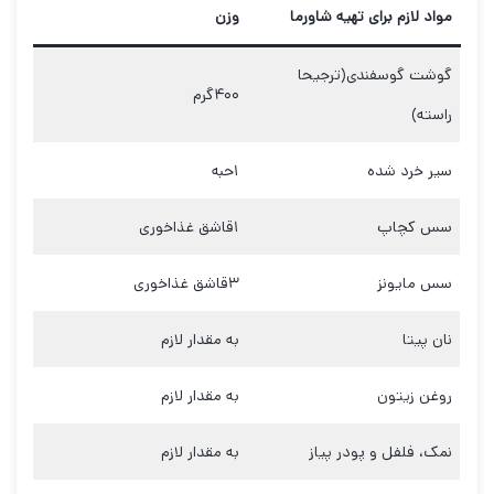
مواد لازم برای تهیه شاورما
وزن
گوشت گوسفندی(ترجیحا
۴۰۰گرم
راسته)
سیر خرد شده
۱حبه
سس کچاپ
۱قاشق غذاخوری
سس مایونز
۳قاشق غذاخوری
نان پیتا
به مقدار لازم
روغن زیتون
به مقدار لازم
نمک، فلفل و پودر پیاز
به مقدار لازم