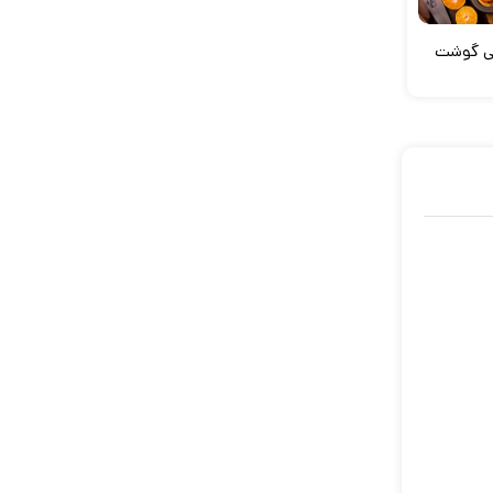
کی گوشت
نودل مرغ و پنیری آسان
سالاد استیکو بروکلی