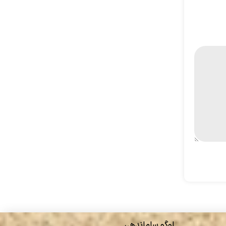
لوگو ساماندهی