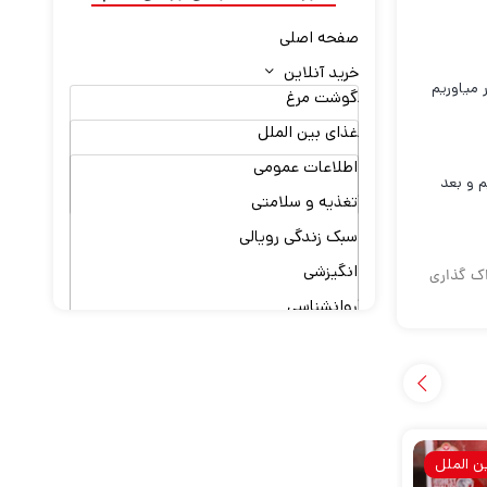
صفحه اصلی
خرید آنلاین
 میاوریم
گوشت مرغ
کتاب آشپزی رویال طعم
گوشت گوساله
غذای بین الملل
کتاب رویال طعم
غذاهای ایرانی
اطلاعات عمومی
گوشت گوسفندی
درباره ما
 و بعد
فینگرفود
تغذیه و سلامتی
آلایشات گوسفند
تماس با ما
سالادها
سبک زندگی رویالی
همکاری با ما
انگیزشی
سس و چاشنی ها
ک گذاری
از کجا بخرم؟
روانشناسی
آشپزی در طبیعت
ن الملل
کتاب آشپزی رویال
کتاب آشپزی رویال
طعم
طعم