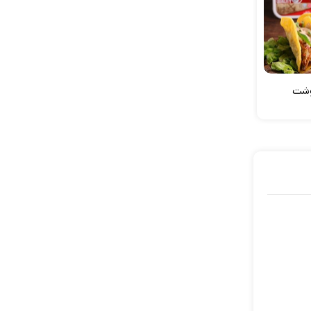
وشت
کوفته کباب همراه فلفل
نودل برگر
دلمه ای