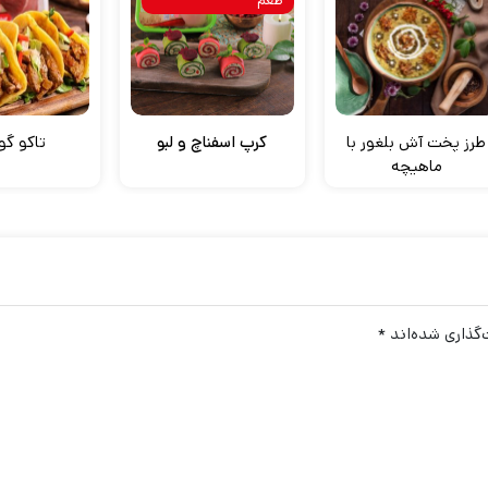
طرز پخت آش بلغور با
کرپ اسفناچ و لبو
تاکو گ
ماهیچه
گذاری شده‌اند
*