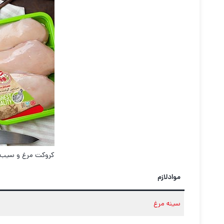
کروکت مرغ و سیب 
موادلازم
سینه مرغ