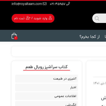
info@royaltaam.com
۰۲۱-۴۵۹۵۷
وارد شوید
/
ثبت نام
از کجا بخرم؟
۰
کتاب سرآشپز رویال طعم
آشپزی در طبیعت
۱۴
اخبار
اطلاعات عمومی
هش
انگیزشی