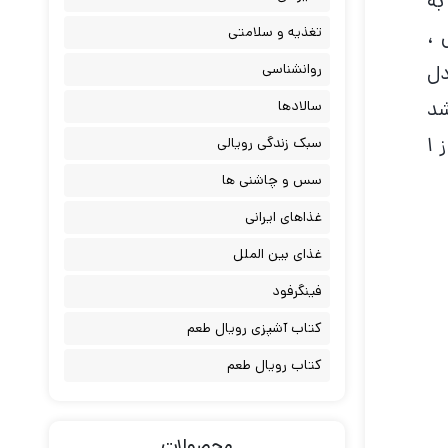
به
تغذیه و سلامتی
 ،
روانشناسی
دل
تی باشد
سالادها
و مصرف چربی های اشباع باید کمتر از ۱۰ درصد از کل انرژی دریافتی و مصرف چربی های ترانس کمتر از ۱
سبک زندگی رویالی
سس و چاشنی ها
غذاهای ایرانی
غذای بین الملل
فینگرفود
کتاب آشپزی رویال طعم
کتاب رویال طعم
محصولات