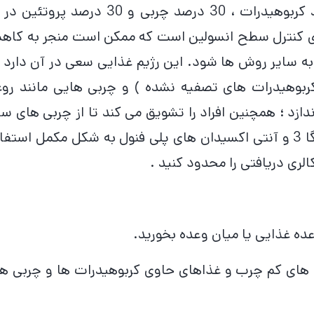
برقرار میکند . این رژیم شامل ، 40 درصد کربوهیدرات ، 30 درصد چربی و 30 درصد پرو
روی کنترل سطح انسولین است که ممکن است منجر به کا
ه سایر روش ها شود. این رژیم غذایی سعی در آن دارد 
ربوهیدرات های تصفیه نشده ) و چربی هایی مانند رو
ندازد ؛ همچنین افراد را تشویق می کند تا از چربی های سا
و آنتی اکسیدان ها ، از جمله چربی های امگا 3 و آنتی اکسیدان های پلی فنول به شکل مکمل است
لری دریافتی را محدود کنید .
ه غذایی یا میان وعده بخورید.
ین های کم چرب و غذاهای حاوی کربوهیدرات ها و چربی ه