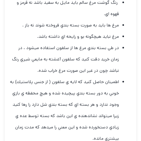
رنگ گوشت مرغ سالم بايد مايل به سفيد باشد نه قرمز و
قهوه اي.
مرغ ها بايد به صورت بسته بندي فروخته شوند نه باز .
مرغ نبايد هيچگونه بو و رايحه اي داشته باشد.
در طي بسته بندي مرغ ها از سلفون استفاده ميشود ، در
زمان خريد دقت كنيد كه سلفون آغشته به مايعي شيري رنگ
نباشد چون در غير اين صورت مرغ خراب شده.
اطمينان حاصل كنيد كه لايه ي سلفون ( از جنس پلاستيك) به
خوبي به دور بسته بندي پيچيده شده و هيچ محفظه ي بازي
وجود ندارد و هر بسته اي كه بسته بندي شل دارد را رها كنيد
زيرا ميتواند نشاندهنده ي اين باشد كه بسته توسط عده ي
زيادي دستخورده شده و اين معني را ميدهد كه مدت زمان
بيشتري مانده.