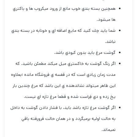
همچنين بسته بندي خوب مانع از ورود ميكروب ها و باكتري
ها ميشود.
شما بايد چك كنيد كه مايع اضافه اي و خونابه در بسته بندي
نباشد.
گوشت مرغ بايد بدون كبودي باشد.
اگر رنگ گوشت به خاكستري ميل ميكند مطمئن باشيد. كه
مدت زمان زيادي است كه در قفسه ي فروشگاه مانده ؛بعلاوه
اين ظاهر ميتواند نشاندهنده ي اين باشد كه مرغ چندين بار
يخ زده و دي فِراست شده و قطعا مرغ تازه اي نيست.
اگر گوشت مرغ تازه باشد بايد، با فشار دادن گوشت به داخل
به حالت اوليه برميگردد و در همان حالت فرورفته باقي
نميماند.