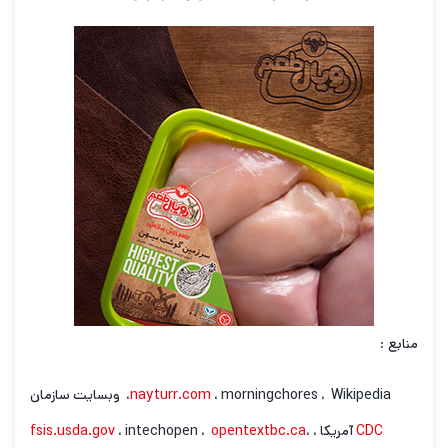
منابع
:
، morningchores ، Wikipedia، وبسایت سازمان
nayturr.com
CDC
آمریکا ،
،
opentextbc.ca
، intechopen ،
fsis.usda.gov