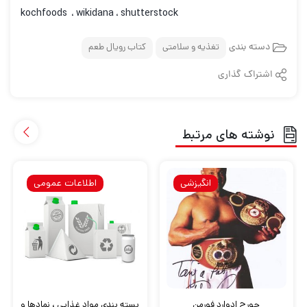
kochfoods ، wikidana ، shutterstock
دسته بندی
تغذیه و سلامتی
کتاب رویال طعم
اشتراک گذاری
نوشته های مرتبط
انگیزشی
اطلاعات عمومی
جورج ادوارد فورمن
بسته بندی مواد غذایی ، نمادها و