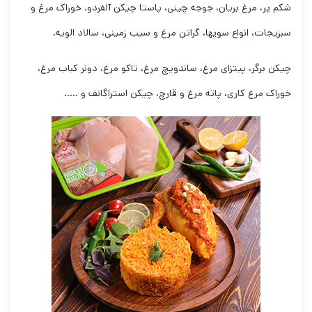
شکم پر، مرغ بریان، جوجه چینی، پاستا چیکن آلفردو. خوراک مرغ و
سبزیجات، انواع سوپها، گراتن مرغ و سیب زمینی، سالاد الویه.
چیکن برگر، پیتزای مرغ، ساندویچ مرغ، تاکو مرغ، دونر کباب مرغ،
خوراک مرغ کاری، پاته مرغ و قارچ، چیکن استراگانف و …..