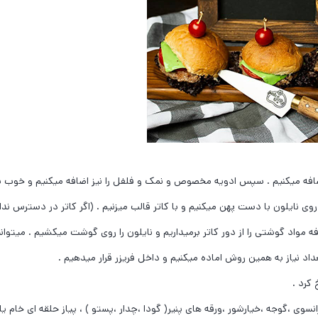
فه میکنیم . سپس ادویه مخصوص و نمک و فلفل را نیز اضافه میکنیم و خوب 
روی نایلون با دست پهن میکنیم و با کاتر قالب میزنیم . (اگر کاتر در دسترس ندار
فه مواد گوشتی را از دور کاتر برمیداریم و نایلون را روی گوشت میکشیم . میتوان
نیاز به همین روش اماده میکنیم و داخل فریزر قرار میدهیم .
کرد .
وی ،گوجه ،خیارشور ،ورقه های پنیر( گودا ،چدار ،پستو ) ، پیاز حلقه ای خام یا 