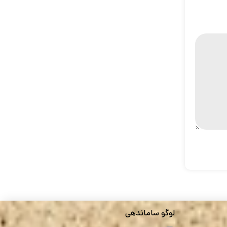
لوگو ساماندهی